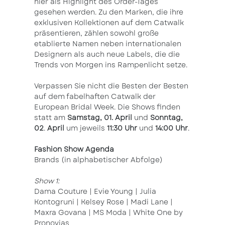
hier als Highlight des Order-Tages
gesehen werden. Zu den Marken, die ihre
exklusiven Kollektionen auf dem Catwalk
präsentieren, zählen sowohl große
etablierte Namen neben internationalen
Designern als auch neue Labels, die die
Trends von Morgen ins Rampenlicht setze.
Verpassen Sie nicht die Besten der Besten
auf dem fabelhaften Catwalk der
European Bridal Week. Die Shows finden
statt am
Samstag, 01. April
und
Sonntag,
02
.
April
um jeweils
11:30 Uhr
und
14:00 Uhr
.
Fashion Show Agenda
Brands (in alphabetischer Abfolge)
Show 1:
Dama Couture | Evie Young | Julia
Kontogruni | Kelsey Rose | Madi Lane |
Maxra Govana | MS Moda | White One by
Pronovias