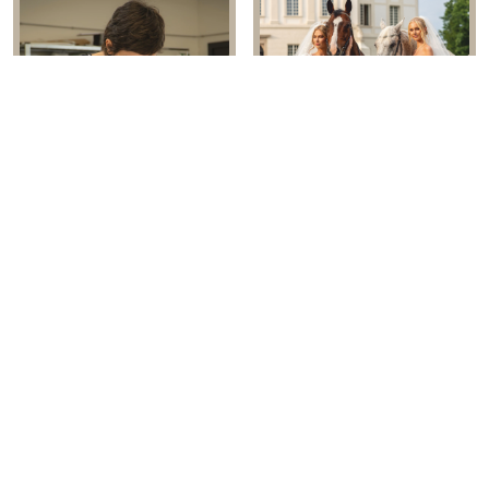
LUISA SPOSA: DAS HERZ
MS MODA WÄHLT DIE EBW ALS
ITALIENISCHER
BÜHNE FÜR MASSGEFERTIGTE
HANDWERKSKUNST
BRAUTMODE
„WIR KENNEN DIE BRANCHE IN-
RBW 2026: GROSSE NAMEN
UND AUSWENDIG“
FEIERN ITALIENISCHE
EXZELLENZ