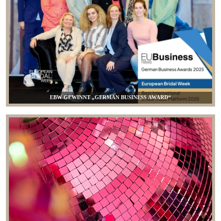
EBW GEWINNT „GERMAN BUSINESS AWARD“